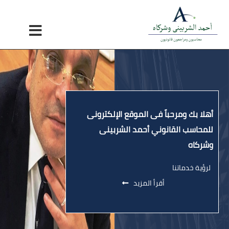
×
الرئيسية
من نحن
اهدفنا
شركائنا
أهلا بك ومرحباً فى الموقع الإلكترونى
الخدمات
القوانين
للمحاسب القانوني أحمد الشربينى
وشركاه
تواصل معنا
لرؤية خدماتنا
كتابي
أقرأ المزيد
العربية
Turkish
English