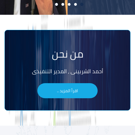
من نحن
أحمد الشربينى , المدير التنفيذى
اقرأ المزيد ..